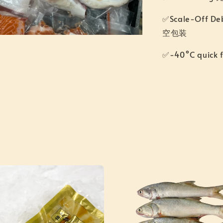
✅Scale-Off D
空包装
✅-40°C quic