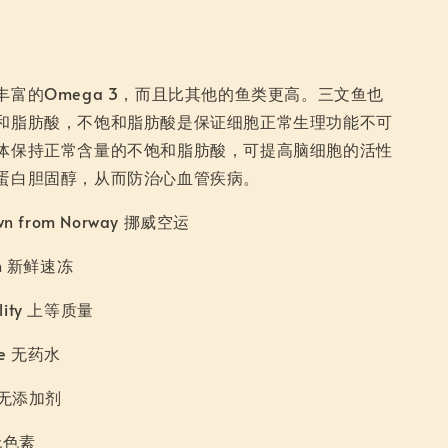
丰富的Omega 3，而且比其他的鱼类更高。三文鱼也
和脂肪酸，不饱和脂肪酸是保证细胞正常生理功能不可
体保持正常含量的不饱和脂肪酸，可提高脑细胞的活性
蛋白胆固醇，从而防治心血管疾病。
lown from Norway 挪威空运
zen 新鲜速冻
ality 上等质量
ree 无药水
ve 无添加剂
 无色素