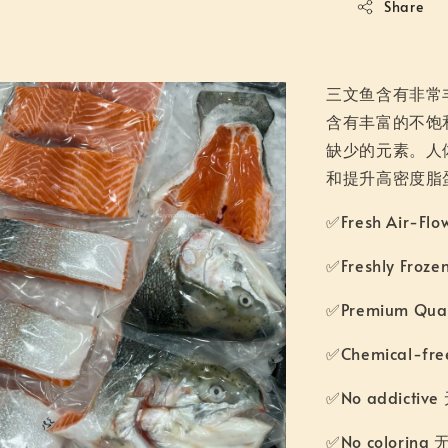
Share
三文鱼含有非常
含有丰富的不饱
缺少的元素。人
和提升高密度脂
✅Fresh Air-F
✅Freshly Fro
✅Premium Qu
✅Chemical-f
✅No addicti
✅No coloring