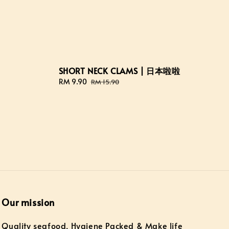
SHORT NECK CLAMS | 日本啦啦
Sale
RM 9.90
Regular
RM 15.90
price
price
Our mission
Quality seafood, Hygiene Packed & Make life