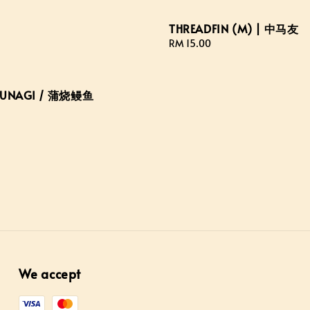
THREADFIN (M) | 中马友
Regular
RM 15.00
price
I UNAGI / 蒲烧鳗鱼
We accept