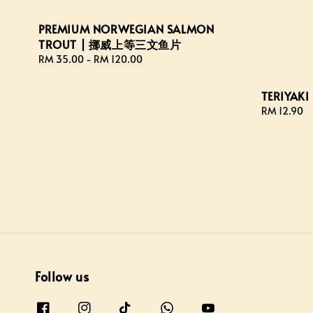
PREMIUM NORWEGIAN SALMON
TROUT | 挪威上等三文鱼片
Regular
RM 35.00
-
RM 120.00
price
TERIYAK
Regular
RM 12.90
price
Follow us