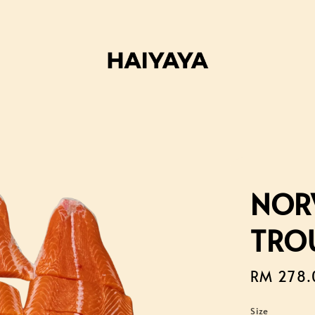
NOR
TRO
Regular
RM 278.
price
Size