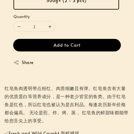
500g+ (2 - 3 pcs)
Quantity
Add to Cart
Share
红皂鱼肉透明带点粉红、肉质细嫩且有弹。红皂鱼含有大量
的优质蛋白等营养成分，是一种老少皆宜的鱼类。由于红皂
鱼是红色，所以红皂也被认为是吉利品。每逢农历新年价格
都会偏高。 无论是煎、炸、烤、蒸， 红皂鱼的鲜甜味都能带
给您舌尖上的享受。
✅Fresh and Wild Caught 新鲜捕抓