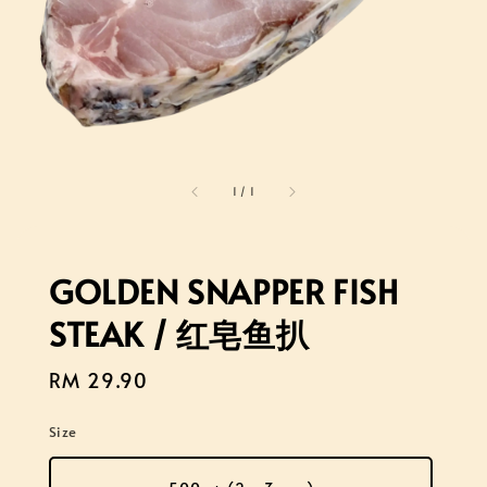
1
/
1
GOLDEN SNAPPER FISH
STEAK / 红皂鱼扒
Regular
RM 29.90
price
Size