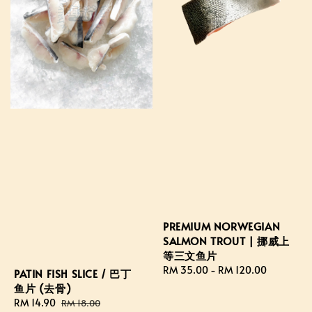
PREMIUM NORWEGIAN
SALMON TROUT | 挪威上
等三文鱼片
Regular
RM 35.00
-
RM 120.00
PATIN FISH SLICE / 巴丁
price
鱼片 (去骨)
Sale
RM 14.90
Regular
RM 18.00