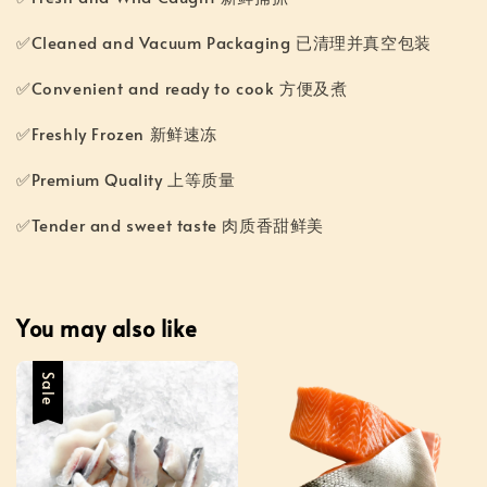
✅Cleaned and Vacuum Packaging 已清理并真空包装
✅Convenient and ready to cook 方便及煮
✅Freshly Frozen 新鲜速冻
✅Premium Quality 上等质量
✅Tender and sweet taste 肉质香甜鲜美
You may also like
Sale