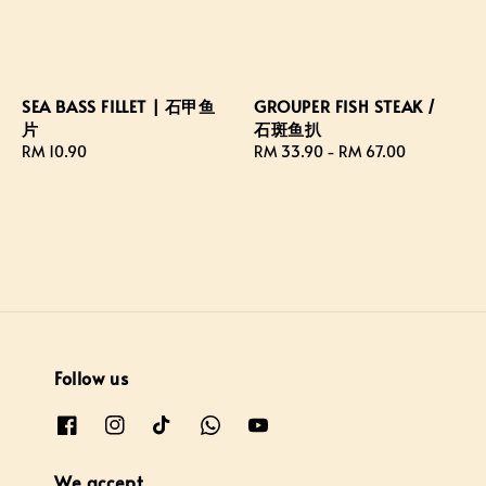
SEA BASS FILLET | 石甲鱼
GROUPER FISH STEAK /
片
石斑鱼扒
Regular
RM 10.90
Regular
RM 33.90
-
RM 67.00
price
price
Follow us
We accept