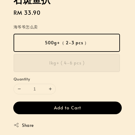
Regular
RM 33.90
price
海爷爷怎么卖
500g+（ 2-3 pcs ）
1kg+ ( 4-6 pcs )
Quantity
Add to Cart
Share