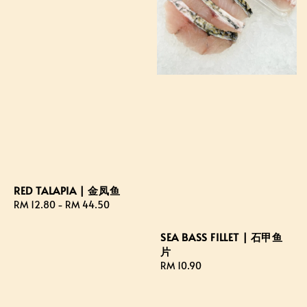
RED TALAPIA | 金凤鱼
Regular
RM 12.80
-
RM 44.50
price
SEA BASS FILLET | 石甲鱼
片
Regular
RM 10.90
price