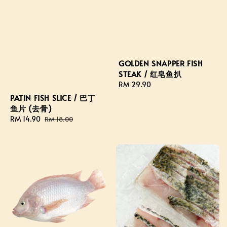
GOLDEN SNAPPER FISH
STEAK / 红皂鱼扒
Regular
RM 29.90
price
PATIN FISH SLICE / 巴丁
鱼片 (去骨)
Sale
RM 14.90
Regular
RM 18.00
price
price