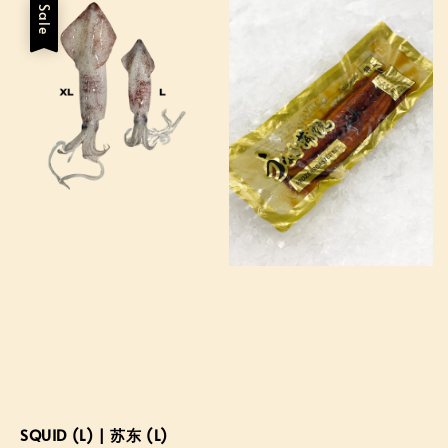
Sale
SQUID (L) | 苏东 (L)