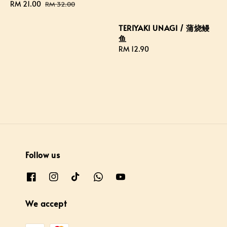
Sale
RM 21.00
Regular
RM 32.00
price
price
TERIYAKI UNAGI / 蒲烧鳗
鱼
Regular
RM 12.90
price
Follow us
We accept