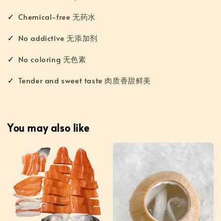
✓
Chemical-free 无药水
✓
No addictive 无添加剂
✓
No coloring 无色素
✓
Tender and sweet taste 肉质香甜鲜美
You may also like