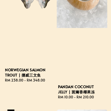
NORWEGIAN SALMON
TROUT | 挪威三文鱼
Regular
RM 238.00
-
RM 348.00
price
PANDAN COCONUT
JELLY | 斑斓香椰果冻
Regular
RM 10.00
-
RM 210.00
price