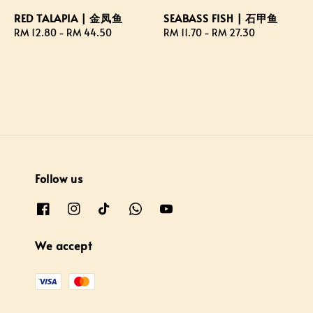
RED TALAPIA | 金凤鱼
SEABASS FISH | 石甲鱼
Regular
RM 12.80
-
RM 44.50
Regular
RM 11.70
-
RM 27.30
price
price
Follow us
We accept