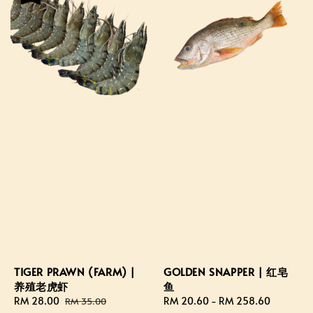
TIGER PRAWN (FARM) |
GOLDEN SNAPPER | 红皂
养殖老虎虾
鱼
Sale
RM 28.00
Regular
Regular
RM 20.60
-
RM 258.60
RM 35.00